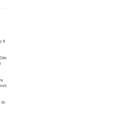
ny A
Dále
á
nu
osti
m
á do