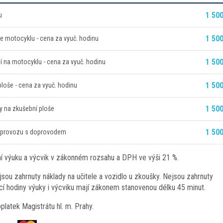
1 500
u
1 500
le motocyklu - cena za vyuč. hodinu
1 500
í na motocyklu - cena za vyuč. hodinu
1 500
ploše - cena za vyuč. hodinu
1 500
dy na zkušební ploše
1 500
 v provozu s doprovodem
tní výuku a výcvik v zákonném rozsahu a DPH ve výši 21 %.
jsou zahrnuty náklady na učitele a vozidlo u zkoušky. Nejsou zahrnuty
í hodiny výuky i výcviku mají zákonem stanovenou délku 45 minut.
platek Magistrátu hl. m. Prahy.