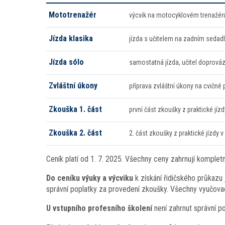
Mototrenažér
výcvik na motocyklovém trenažér
Jízda klasika
jízda s učitelem na zadním sedad
Jízda sólo
samostatná jízda, učitel doprováz
Zvláštní úkony
příprava zvláštní úkony na cvičné 
Zkouška 1. část
první část zkoušky z praktické jíz
Zkouška 2. část
2. část zkoušky z praktické jízdy
Ceník platí od 1. 7. 2025. Všechny ceny zahrnují komple
Do ceníku výuky a výcviku
k získání řidičského průkazu 
správní poplatky za provedení zkoušky. Všechny vyučovac
U vstupního profesního školení
není zahrnut správní po