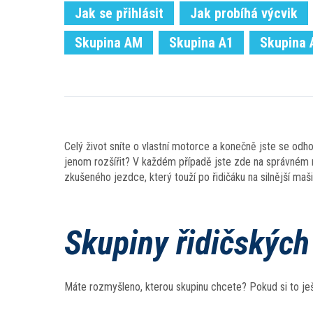
Jak se přihlásit
Jak probíhá výcvik
Skupina AM
Skupina A1
Skupina 
Celý život sníte o vlastní motorce a konečně jste se odho
jenom rozšířit? V každém případě jste zde na správném m
zkušeného jezdce, který touží po řidičáku na silnější maši
Skupiny řidičskýc
Máte rozmyšleno, kterou skupinu chcete? Pokud si to ješ