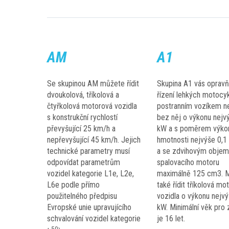
AM
A1
Se skupinou AM můžete řídit
Skupina A1 vás opravň
dvoukolová, tříkolová a
řízení lehkých motocyk
čtyřkolová motorová vozidla
postranním vozíkem n
s konstrukční rychlostí
bez něj o výkonu nejv
převyšující 25 km/h a
kW a s poměrem výko
nepřevyšující 45 km/h. Jejich
hmotnosti nejvýše 0,1
technické parametry musí
a se zdvihovým obje
odpovídat parametrům
spalovacího motoru
vozidel kategorie L1e, L2e,
maximálně 125 cm3. 
L6e podle přímo
také řídit tříkolová mo
použitelného předpisu
vozidla o výkonu nejv
Evropské unie upravujícího
kW. Minimální věk pro 
schvalování vozidel kategorie
je 16 let.
50