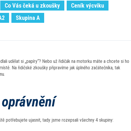
Co Vás čeká u zkoušky
Ceník výcviku
A2
Skupina A
dlali udělat si „papíry“? Nebo už řidičák na motorku máte a chcete si ho
ístě. Na řidičské zkoušky připravíme jak úplného začátečníka, tak
nu.
h oprávnění
tě potřebujete ujasnit, tady jsme rozepsali všechny 4 skupiny: