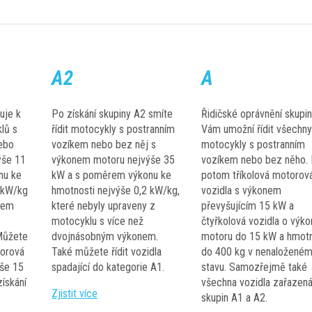
A2
A
uje k
Po získání skupiny A2 smíte
Řidičské oprávnění skupi
lů s
řídit motocykly s postranním
Vám umožní řídit všechny
ebo
vozíkem nebo bez něj s
motocykly s postranním
ýše 11
výkonem motoru nejvýše 35
vozíkem nebo bez něho. 
nu ke
kW a s poměrem výkonu ke
potom tříkolová motorov
 kW/kg
hmotnosti nejvýše 0,2 kW/kg,
vozidla s výkonem
mem
které nebyly upraveny z
převyšujícím 15 kW a
motocyklu s více než
čtyřkolová vozidla o výko
Můžete
dvojnásobným výkonem.
motoru do 15 kW a hmotn
torová
Také můžete řídit vozidla
do 400 kg v nenaložené
ýše 15
spadající do kategorie A1.
stavu. Samozřejmě také
získání
všechna vozidla zařazen
Zjistit více
skupin A1 a A2.