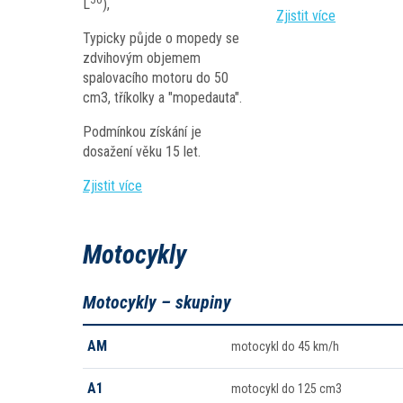
L
),
Zjistit více
Typicky půjde o mopedy se
zdvihovým objemem
spalovacího motoru do 50
cm3, tříkolky a "mopedauta".
Podmínkou získání je
dosažení věku 15 let.
Zjistit více
Motocykly
Motocykly – skupiny
AM
motocykl do 45 km/h
A1
motocykl do 125 cm3