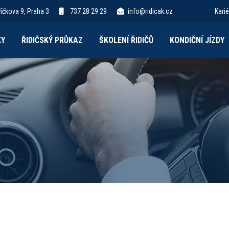
íčkova 9, Praha 3
737 28 29 29
info@ridicak.cz
Karié
KY
ŘIDIČSKÝ PRŮKAZ
ŠKOLENÍ ŘIDIČŮ
KONDIČNÍ JÍZDY