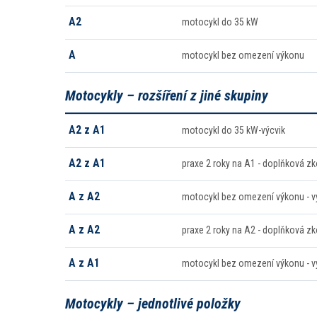
A2
motocykl do 35 kW
A
motocykl bez omezení výkonu
Motocykly – rozšíření z jiné skupiny
A2 z A1
motocykl do 35 kW-výcvik
A2 z A1
praxe 2 roky na A1 - doplňková zk
A z A2
motocykl bez omezení výkonu - v
A z A2
praxe 2 roky na A2 - doplňková zk
A z A1
motocykl bez omezení výkonu - v
Motocykly – jednotlivé položky