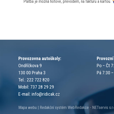
Platba je možná hotově, převodem, na fakturu a kartou.
Provozovna autoškoly:
Provozní
Ondříčkova 9
Po – Čt 7
130 00 Praha 3
Pá 7:30 –
Tel.: 222 722 820
Mobil: 737 28 29 29
E-mail:
info@ridicak.cz
Mapa webu
|
Redakční systém
WebRedakce
-
NETservis s.r.