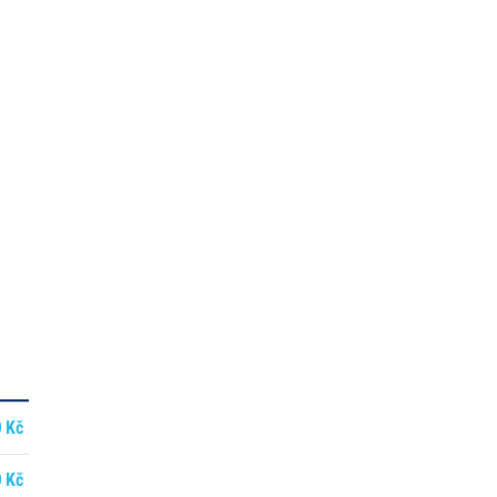
 Kč
 Kč