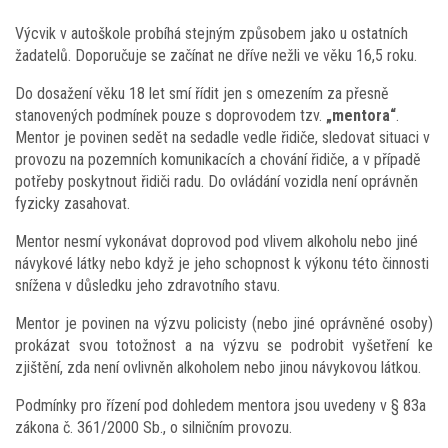
Výcvik v autoškole probíhá stejným způsobem jako u ostatních
žadatelů. Doporučuje se začínat ne dříve nežli ve věku 16,5 roku.
Do dosažení věku 18 let smí řídit jen s omezením za přesně
stanovených podmínek pouze s doprovodem tzv.
„mentora“
.
Mentor je povinen sedět na sedadle vedle řidiče, sledovat situaci v
provozu na pozemních komunikacích a chování řidiče, a v případě
potřeby poskytnout řidiči radu. Do ovládání vozidla není oprávněn
fyzicky zasahovat.
Mentor nesmí vykonávat doprovod pod vlivem alkoholu nebo jiné
návykové látky nebo když je jeho schopnost k výkonu této činnosti
snížena v důsledku jeho zdravotního stavu.
Mentor je povinen na výzvu policisty (nebo jiné oprávněné osoby)
prokázat svou totožnost a na výzvu se podrobit vyšetření ke
zjištění, zda není ovlivněn alkoholem nebo jinou návykovou látkou.
Podmínky pro řízení pod dohledem mentora jsou uvedeny v § 83a
zákona č. 361/2000 Sb., o silničním provozu.