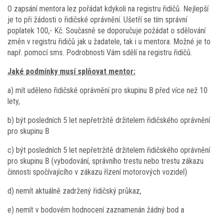
O zapsání mentora lez pořádat kdykoli na registru řidičů. Nejlepší
je to při žádosti o řidičské oprávnění. Ušetří se tím správní
poplatek 100,- Kč. Současně se doporučuje požádat o sdělování
změn v registru řidičů jak u žadatele, tak i u mentora. Možné je to
např. pomocí sms. Podrobnosti Vám sdělí na registru řidičů.
Jaké podmínky musí splňovat mentor:
a) mít uděleno řidičské oprávnění pro skupinu B před více než 10
lety,
b) být posledních 5 let nepřetržitě držitelem řidičského oprávnění
pro skupinu B
c) být posledních 5 let nepřetržitě držitelem řidičského oprávnění
pro skupinu B (vybodování, správního trestu nebo trestu zákazu
činnosti spočívajícího v zákazu řízení motorových vozidel)
d) nemít aktuálně zadržený řidičský průkaz,
e) nemít v bodovém hodnocení zaznamenán žádný bod a