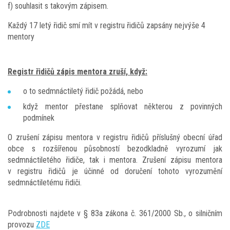
f) souhlasit s takovým zápisem.
Každý 17 letý řidič smí mít v registru řidičů zapsány nejvýše 4
mentory
Registr řidičů zápis mentora zruší, když:
o to sedmnáctiletý řidič požádá, nebo
když mentor přestane splňovat některou z povinných
podmínek
O zrušení zápisu mentora v registru řidičů příslušný obecní úřad
obce s rozšířenou působností bezodkladně vyrozumí jak
sedmnáctiletého řidiče, tak i mentora. Zrušení zápisu mentora
v registru řidičů je účinné od doručení tohoto vyrozumění
sedmnáctiletému řidiči.
Podrobnosti najdete v § 83a zákona č. 361/2000 Sb., o silničním
provozu
ZDE