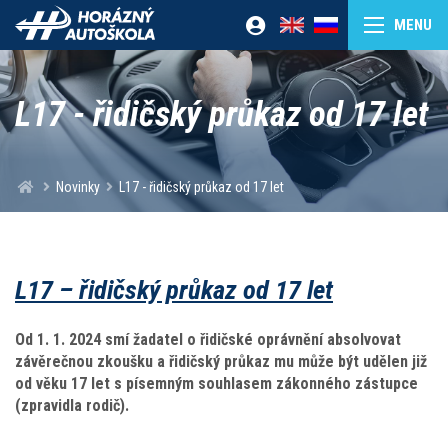
L17 - řidičský průkaz od 17 let
Novinky
L17 - řidičský průkaz od 17 let
L17 – řidičský průkaz od 17 let
Od 1. 1. 2024 smí žadatel o řidičské oprávnění absolvovat
závěrečnou zkoušku a řidičský průkaz mu může být udělen již
od věku 17 let s písemným souhlasem zákonného zástupce
(zpravidla rodič).