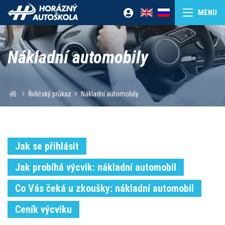
Nákladní automobily
Řidičský průkaz
Nákladní automobily
Jak se přihlásit
Jak probíhá výcvik: nákladní automobil
Co Vás čeká u zkoušky: nákladní automobil
Ceník výcviku