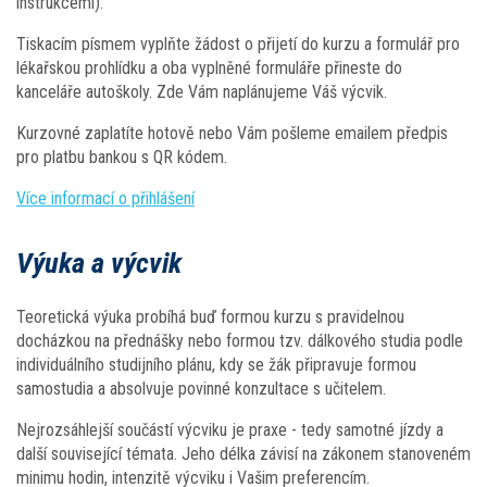
instrukcemi).
Tiskacím písmem vyplňte žádost o přijetí do kurzu a formulář pro
lékařskou prohlídku a oba vyplněné formuláře přineste do
kanceláře autoškoly. Zde Vám naplánujeme Váš výcvik.
Kurzovné zaplatíte hotově nebo Vám pošleme emailem předpis
pro platbu bankou s QR kódem.
Více informací o přihlášení
Výuka a výcvik
Teoretická výuka probíhá buď formou kurzu s pravidelnou
docházkou na přednášky nebo formou tzv. dálkového studia podle
individuálního studijního plánu, kdy se žák připravuje formou
samostudia a absolvuje povinné konzultace s učitelem.
Nejrozsáhlejší součástí výcviku je praxe - tedy samotné jízdy a
další související témata. Jeho délka závisí na zákonem stanoveném
minimu hodin, intenzitě výcviku i Vašim preferencím.