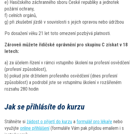
e) Hasičského záchranného sboru České republiky a jednotek
požární ochrany,
f) celních orgánů,
g) při zkušební jízdě v souvislosti s jejich opravou nebo údržbou
Po dosažení věku 21 let toto omezení pozbývá platnosti.
Zároveň můžete řidičské oprávnění pro skupinu C získat v 18
letech:
a) za účelem řízení v rámci vstupního školení na profesní osvědčení
(profesní způsobilost),
b) pokud jste držitelem profesního osvědčení (dnes profesní
způsobilost) a podrobil jste se vstupnímu školení v rozšířeném
rozsahu 280 hodin
Jak se přihlásíte do kurzu
Stáhněte si
žádost o přijetí do kurzu
a
formulář pro lékaře
nebo
využijte
online přihlášení
(formuláře Vám pak přijdou emailem i s