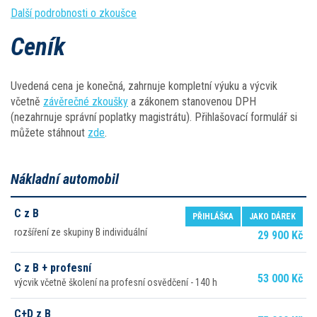
Další podrobnosti o zkoušce
Ceník
Uvedená cena je konečná, zahrnuje kompletní výuku a výcvik
včetně
závěrečné zkoušky
a zákonem stanovenou DPH
(nezahrnuje správní poplatky magistrátu). Přihlašovací formulář si
můžete stáhnout
zde
.
Nákladní automobil
C z B
PŘIHLÁŠKA
JAKO DÁREK
rozšíření ze skupiny B individuální
29 900 Kč
C z B + profesní
53 000 Kč
výcvik včetně školení na profesní osvědčení - 140 h
C+D z B