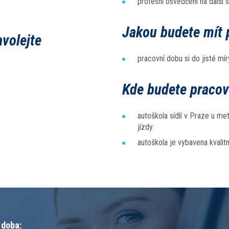
profesní osvědčení na další 
Jakou budete mít 
volejte
pracovní dobu si do jisté m
Kde budete pracov
autoškola sídlí v Praze u me
jízdy.
autoškola je vybavena kvali
 doba: