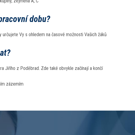
skupiny, zejména A, C
pracovní dobu?
íry určujete Vy s ohledem na časové možnosti Vašich žáků
at?
tra Jiřího z Poděbrad. Zde také obvykle začínají a končí
tním zázemím