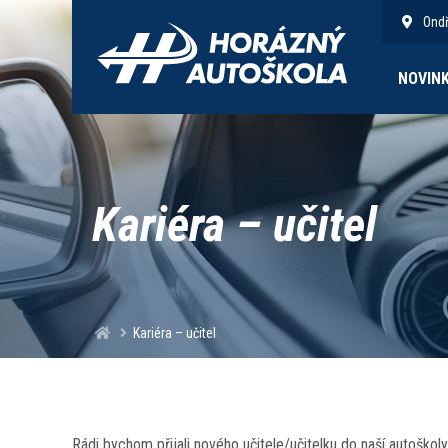
Ondř
NOVIN
Kariéra – učitel
Kariéra – učitel
Rádi bychom přijali nového učitele/učitelku do naší autoškoly