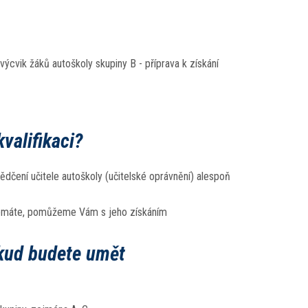
výcvik žáků autoškoly skupiny B - příprava k získání
valifikaci?
ědčení učitele autoškoly (učitelské oprávnění) alespoň
nemáte, pomůžeme Vám s jeho získáním
kud budete umět