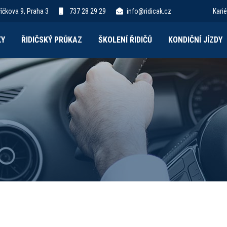
íčkova 9, Praha 3
737 28 29 29
info@ridicak.cz
Karié
KY
ŘIDIČSKÝ PRŮKAZ
ŠKOLENÍ ŘIDIČŮ
KONDIČNÍ JÍZDY
.